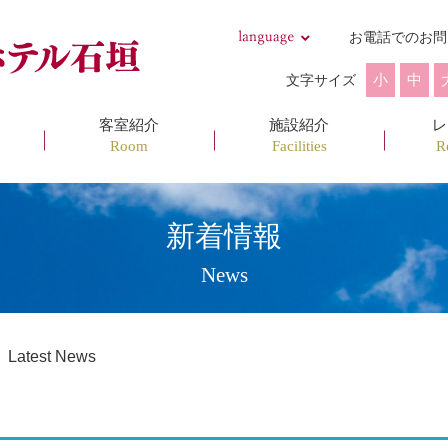
お電話でのお問
小
中
文字サイズ
客室紹介
施設紹介
レ
Room
Facilities
R
新着情報
News
atest News