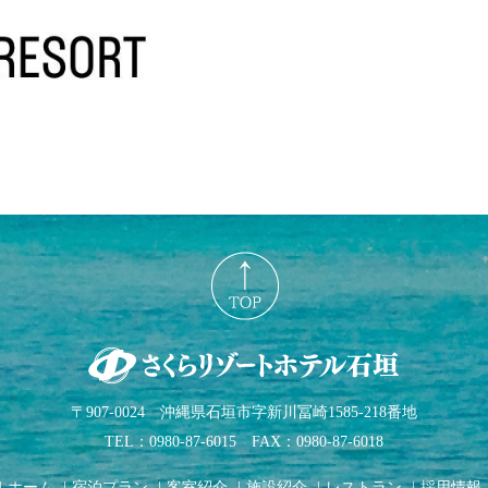
〒907-0024 沖縄県石垣市字新川冨崎1585-218番地
TEL：0980-87-6015 FAX：0980-87-6018
|
ホーム
|
宿泊プラン
|
客室紹介
|
施設紹介
|
レストラン
|
採用情報