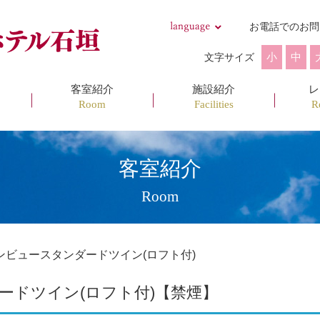
お電話でのお問
小
中
文字サイズ
客室紹介
施設紹介
レ
Room
Facilities
R
客室紹介
Room
ンビュースタンダードツイン(ロフト付)
ードツイン(ロフト付)【禁煙】