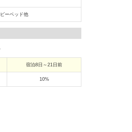
ビーベッド他
。
宿泊8日～21日前
10%