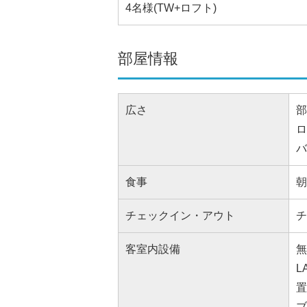
4名様(TW+ロフト)
部屋情報
広さ
部
ロ
バ
食事
朝
チェックイン・アウト
チ
客室内設備
無
L
置
ブ